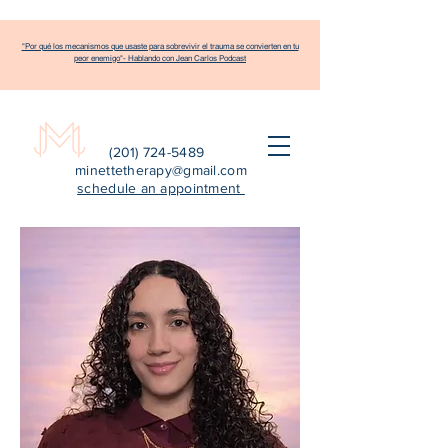
"Por qué los mecanismos que usaste para sobrevivir el trauma se convierten en tu
peor enemigo"- Hablando con Jean Carlos Podcast
(201) 724-5489
minettetherapy@gmail.com
schedule an appointment