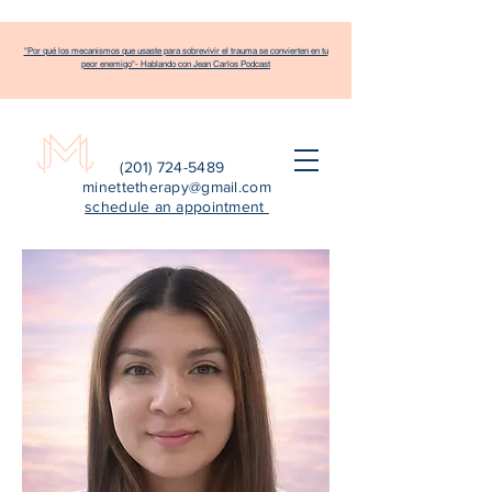
"Por qué los mecanismos que usaste para sobrevivir el trauma se convierten en tu
peor enemigo"- Hablando con Jean Carlos Podcast
(201) 724-5489
minettetherapy@gmail.com
schedule an appointment