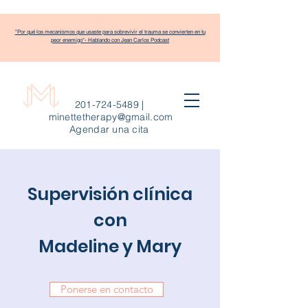
"Por qué los mecanismos que usaste para sobrevivir el trauma se convierten en tu
peor enemigo"- Hablando con Jean Carlos Podcast
201-724-5489
|
minettetherapy@gmail.com
Agendar una cita
Supervisión clínica
con
Madeline y Mary
Ponerse en contacto