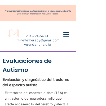
"Por qué los mecanismos que usaste para sobrevivir el trauma se convierten en tu
peor enemigo"- Hablando con Jean Carlos Podcast
201-724-5489
|
minettetherapy@gmail.com
Agendar una cita
Evaluaciones de
Autismo
Evaluación y diagnóstico del trastorno
del espectro autista
El trastorno del espectro autista (TEA) es
un trastorno del neurodesarrollo que
afecta al desarrollo del cerebro y afecta al