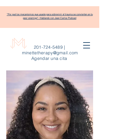
"Por qué los mecanismos que usaste para sobrevivir el trauma se convierten en tu
peor enemigo"- Hablando con Jean Carlos Podcast
201-724-5489
|
minettetherapy@gmail.com
Agendar una cita