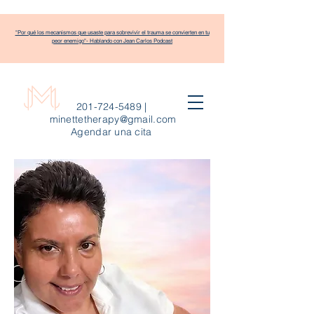
"Por qué los mecanismos que usaste para sobrevivir el trauma se convierten en tu
peor enemigo"- Hablando con Jean Carlos Podcast
201-724-5489
|
minettetherapy@gmail.com
Agendar una cita